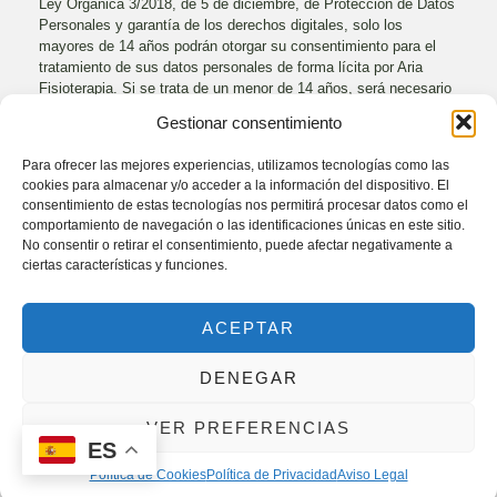
Ley Orgánica 3/2018, de 5 de diciembre, de Protección de Datos
Personales y garantía de los derechos digitales, solo los
mayores de 14 años podrán otorgar su consentimiento para el
tratamiento de sus datos personales de forma lícita por
Aria
Fisioterapia
. Si se trata de un menor de 14 años, será necesario
el consentimiento de los padres o tutores para el tratamiento, y
Gestionar consentimiento
este solo se considerará lícito en la medida en la que los
mismos lo hayan autorizado.
Para ofrecer las mejores experiencias, utilizamos tecnologías como las
cookies para almacenar y/o acceder a la información del dispositivo. El
Secreto y seguridad de los datos personales
consentimiento de estas tecnologías nos permitirá procesar datos como el
comportamiento de navegación o las identificaciones únicas en este sitio.
Aria Fisioterapia
se compromete a adoptar las medidas técnicas
No consentir o retirar el consentimiento, puede afectar negativamente a
y organizativas necesarias, según el nivel de seguridad
ciertas características y funciones.
adecuado al riesgo de los datos recogidos, de forma que se
garantice la seguridad de los datos de carácter personal y se
evite la destrucción, pérdida o alteración accidental o ilícita de
ACEPTAR
datos personales transmitidos, conservados o tratados de otra
forma, o la comunicación o acceso no autorizados a dichos
datos.
DENEGAR
El Sitio Web cuenta con un certificado SSL (Secure Socket
VER PREFERENCIAS
Layer), que asegura que los datos personales se transmiten de
ES
forma segura y confidencial, al ser la transmisión de los datos
entre el servidor y el Usuario, y en retroalimentación, totalmente
Política de Cookies
Política de Privacidad
Aviso Legal
cifrada o encriptada.